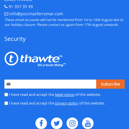
91 357 35 99
Telephone:
info@piscinasferromar.com
E-mail:
These email accounts will not be monitored from 1st to 16th August due to
our holiday closure. Please contact us again from 17th August onwards.
Security
Sign
Subscribe
Up
for
I have read and accept the
legal notice
of this website.
Our
I have read and accept the
privacy policy
of this website.
Newsletter: