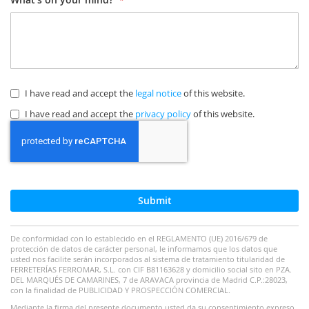
I have read and accept the
legal notice
of this website.
I have read and accept the
privacy policy
of this website.
Submit
De conformidad con lo establecido en el REGLAMENTO (UE) 2016/679 de
protección de datos de carácter personal, le informamos que los datos que
usted nos facilite serán incorporados al sistema de tratamiento titularidad de
FERRETERÍAS FERROMAR, S.L. con CIF B81163628 y domicilio social sito en PZA.
DEL MARQUÉS DE CAMARINES, 7 de ARAVACA provincia de Madrid C.P.:28023,
con la finalidad de PUBLICIDAD Y PROSPECCIÓN COMERCIAL.
Mediante la firma del presente documento usted da su consentimiento expreso